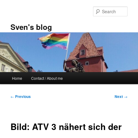
Skip
to
Sear
primary
content
Sven's blog
Main
Home
Contact / About me
menu
Post
←
Previous
Next
→
navigation
Bild: ATV 3 nähert sich der